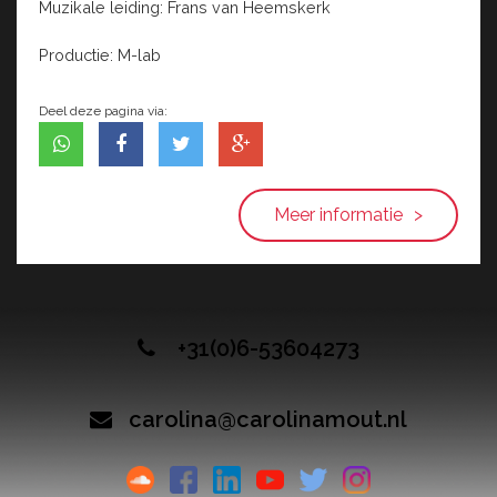
Muzikale leiding: Frans van Heemskerk
Productie: M-lab
Deel deze pagina via:
Meer informatie
+31(0)6-53604273
carolina@carolinamout.nl