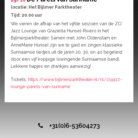
locatie: Het Bijlmer Parktheater
Tijd: 20.00 uur
We vieren de aftrap van het vijfde seizoen van de ZO
Jazz Lounge van Graziella Hunsel-Rivero in het
Bijlmerparktheater. Samen met John Oldenstam en
AnneMarie Hunsel zijn we te gast en zingen klassieke
Surinaamse liedjes uit de jaren 20, 30, en 40 begeleid
door een vijf koppige (swingende Surinaamse band).
Lekkere hapjes en drankjes aanwezig!
Tickets:
https://www.bijlmerparktheater.nl/nl/zojazz-
lounge-parels-van-suriname
+31(0)6-53604273