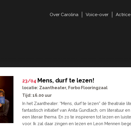
Over Carolina
Voice-over
Actrice
Mens, durf te lezen!
23/04
locatie: Zaantheater, Forbo Flooringzaal
Tijd: 16.00 uur
In het Zaantheater: “Mens, durf te lezen” dé theatrale l
fantastisch initiatief van Anita Gundlach, om literatuur
een literair thema. En zo te inspireren tot lezen en luist
voor. Ik zal daar zingen en lezen en Leon Mennen begelei