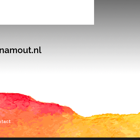
inamout.nl
ntact