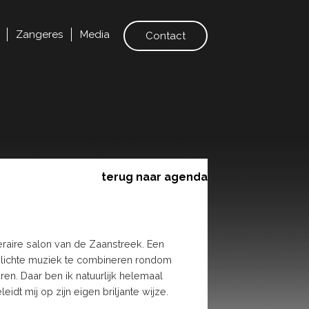
Zangeres
Media
Contact
terug naar agenda
iteraire salon van de Zaanstreek. Een
 en lichte muziek te combineren rondom
eren. Daar ben ik natuurlijk helemaal
dt mij op zijn eigen briljante wijze.