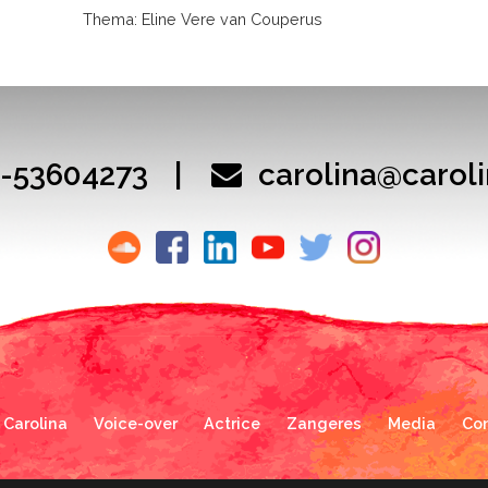
Thema: Eline Vere van Couperus
6-53604273
|
carolina@carol
 Carolina
Voice-over
Actrice
Zangeres
Media
Co