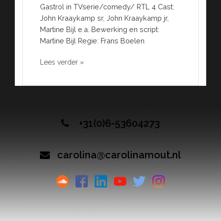
Gastrol in TVserie/comedy/ RTL 4 Cast:
John Kraaykamp sr, John Kraaykamp jr,
Martine Bijl e.a. Bewerking en script:
Martine Bijl Regie: Frans Boelen
Lees verder »
+31(0)6-53604273
carolina@carolinamout.nl