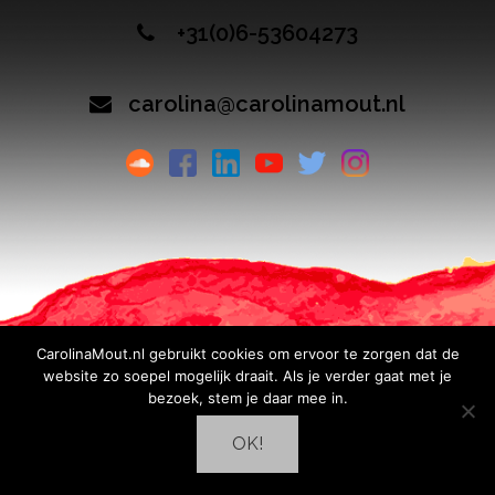
+31(0)6-53604273
carolina@carolinamout.nl
Over Carolina
Voice-over
Actrice
Zangeres
CarolinaMout.nl gebruikt cookies om ervoor te zorgen dat de
Media
Contact
website zo soepel mogelijk draait. Als je verder gaat met je
bezoek, stem je daar mee in.
OK!