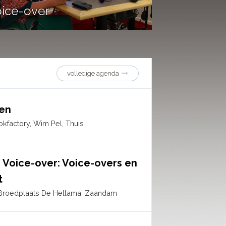
ice-over
volledige agenda
ken
kfactory, Wim Pel, Thuis
 Voice-over: Voice-overs en
t
Broedplaats De Hellama, Zaandam
Prettig Pr
strolletje spelen in de fantastische serie
Ik mocht een wo