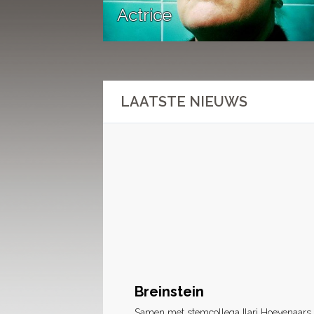
Actrice
LAATSTE NIEUWS
Breinstein
Samen met stemcollega Ilari Hoevenaars