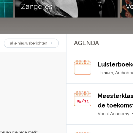
Zangeres
Vo
AGENDA
alle nieuwsberichten
Luisterboe
Thinium, Audioboo
Meesterklas
05/11
de toekoms
Vocal Academy: 
Dag en nacht
 geven we regelmatig
Voorjaar 2023 mocht ik een ga