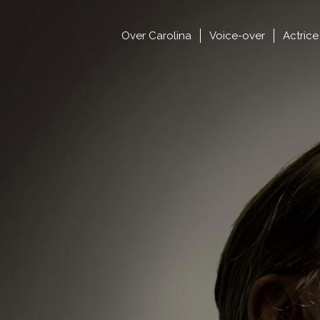
Over Carolina
Voice-over
Actrice