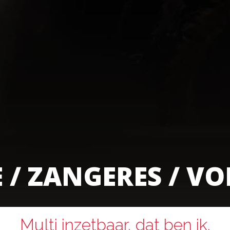
E
/
ZANGERES
/
VO
Multi inzetbaar, dat ben ik.